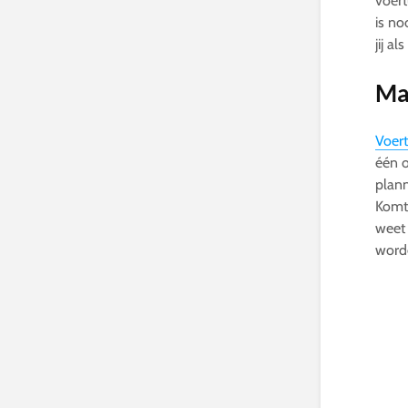
voert
is no
jij a
Ma
Voer
één o
plann
Komt 
weet 
worde