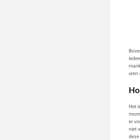
Boven
ieder
mankr
uren 
Hoe
Het i
momen
er vo
niet 
deze 