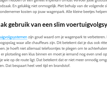
uigen hebben of een geheel imperium omdat vervoer jullie grootst
odzaak. En gelukkig niet onmogelijk. Met behulp van de volgende 
ls ondernemer kosten op jouw wagenpark. Alle kleine beetjes helpen
ak gebruik van een slim voertuigvolgs
tuigvolgsystemen
zijn goud waard om je wagenpark te verbeteren. H
ogopslag waar alle chauffeurs zijn. Dit betekent dat je dus ook ritten
en. Je hoeft niet allemaal telefoontjes te plegen om te achterhalen
er plotseling een klus binnen en moet je iemand nog even snel o
je wie op de route ligt. Dat betekent dat er niet meer onnodig omg
n. Dat bespaart heel veel tijd en brandstof.