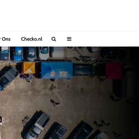
r Ons
Checko.nl