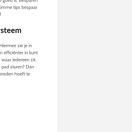
e goed is. Besparen
slimme tips bespaar
!
ysteem
iermee zie je in
 efficiënter in kunt
 waar iedereen zit.
p pad sturen? Dan
ereden hoeft te