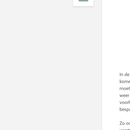
In de
komen
moete
weer 
voorh
bespa
Zo oo