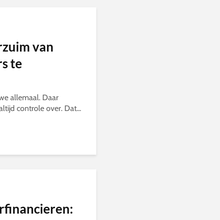
erzuim van
s te
we allemaal. Daar
tijd controle over. Dat...
erfinancieren: