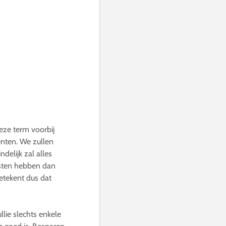
deze term voorbij
enten. We zullen
delijk zal alles
osten hebben dan
etekent dus dat
llie slechts enkele