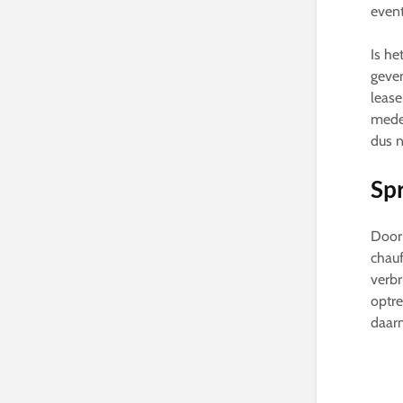
event
Is he
geven
lease
medew
dus n
Spr
Door 
chauf
verbr
optre
daarm