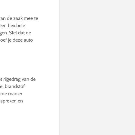
van de zaak mee te
een flexibele
gen. Stel dat de
hoef je deze auto
t rijgedrag van de
eel brandstof
erde manier
nspreken en