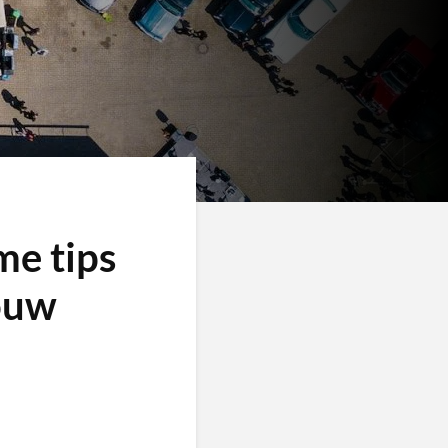
me tips
jouw