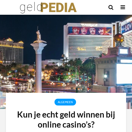
ALGEMEEN
Kun je echt geld winnen bij
online casino’s?