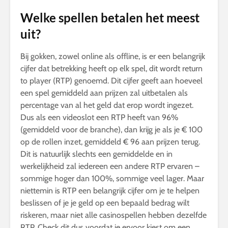
Welke spellen betalen het meest
uit?
Bij gokken, zowel online als offline, is er een belangrijk
cijfer dat betrekking heeft op elk spel, dit wordt return
to player (RTP) genoemd. Dit cijfer geeft aan hoeveel
een spel gemiddeld aan prijzen zal uitbetalen als
percentage van al het geld dat erop wordt ingezet.
Dus als een videoslot een RTP heeft van 96%
(gemiddeld voor de branche), dan krijg je als je € 100
op de rollen inzet, gemiddeld € 96 aan prijzen terug.
Dit is natuurlijk slechts een gemiddelde en in
werkelijkheid zal iedereen een andere RTP ervaren –
sommige hoger dan 100%, sommige veel lager. Maar
niettemin is RTP een belangrijk cijfer om je te helpen
beslissen of je je geld op een bepaald bedrag wilt
riskeren, maar niet alle casinospellen hebben dezelfde
RTP. Check dit dus voordat je ervoor kiest om een