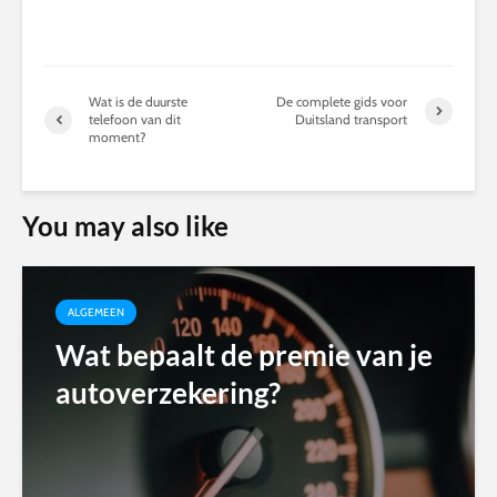
Wat is de duurste
De complete gids voor
telefoon van dit
Duitsland transport
moment?
You may also like
ALGEMEEN
Wat bepaalt de premie van je
autoverzekering?