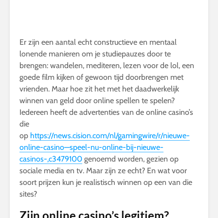
Er zijn een aantal echt constructieve en mentaal
lonende manieren om je studiepauzes door te
brengen: wandelen, mediteren, lezen voor de lol, een
goede film kijken of gewoon tijd doorbrengen met
vrienden. Maar hoe zit het met het daadwerkelijk
winnen van geld door online spellen te spelen?
Iedereen heeft de advertenties van de online casino’s
die
op
https://news.cision.com/nl/gamingwire/r/nieuwe-
online-casino—speel-nu-online-bij-nieuwe-
casinos-,c3479100
genoemd worden, gezien op
sociale media en tv. Maar zijn ze echt? En wat voor
soort prijzen kun je realistisch winnen op een van die
sites?
Zijn online casino’s legitiem?