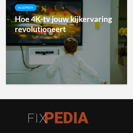
ALGEMEEN
Hoe 4K-tv jouw kijkervaring
revolutioneert