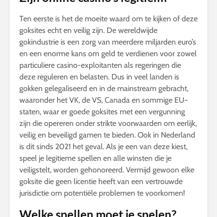
Ten eerste is het de moeite waard om te kijken of deze
goksites echt en veilig zijn. De wereldwijde
gokindustrie is een zorg van meerdere miljarden euro’s
en een enorme kans om geld te verdienen voor zowel
particuliere casino-exploitanten als regeringen die
deze reguleren en belasten. Dus in veel landen is
gokken gelegaliseerd en in de mainstream gebracht,
waaronder het VK, de VS, Canada en sommige EU-
staten, waar er goede goksites met een vergunning
zijn die opereren onder strikte voorwaarden om eerlijk,
veilig en beveiligd gamen te bieden. Ook in Nederland
is dit sinds 2021 het geval. Als je een van deze kiest,
speel je legitieme spellen en alle winsten die je
veiligstelt, worden gehonoreerd. Vermijd gewoon elke
goksite die geen licentie heeft van een vertrouwde
jurisdictie om potentiële problemen te voorkomen!
Welke spellen moet je spelen?