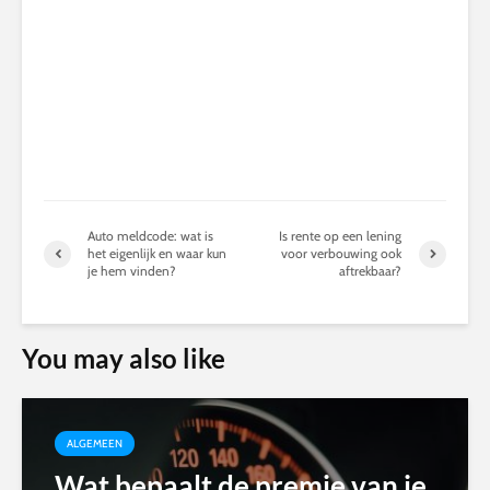
Auto meldcode: wat is
Is rente op een lening
het eigenlijk en waar kun
voor verbouwing ook
je hem vinden?
aftrekbaar?
You may also like
ALGEMEEN
Wat bepaalt de premie van je