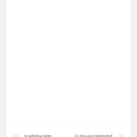
Je webshop laten
3 x tips voor beginnend