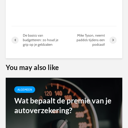
De basics van
Mike Tyson, neemt
budgetteren: zo houd je
paddo’s tijdens een
grip op je geldzaken
podcast!
You may also like
ALGEMEEN
Wat bepaalt de premie van je
autoverzekering?