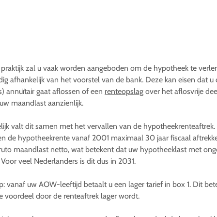
 praktijk zal u vaak worden aangeboden om de hypotheek te verlen
dig afhankelijk van het voorstel van de bank. Deze kan eisen dat 
s) annuïtair gaat aflossen of een
renteopslag
over het aflosvrije dee
t uw maandlast aanzienlijk.
ijk valt dit samen met het vervallen van de hypotheekrenteaftrek.
 de hypotheekrente vanaf 2001 maximaal 30 jaar fiscaal aftrekk
ruto maandlast netto, wat betekent dat uw hypotheeklast met ong
t. Voor veel Nederlanders is dit dus in 2031.
p: vanaf uw AOW-leeftijd betaalt u een lager tarief in box 1. Dit be
le voordeel door de renteaftrek lager wordt.