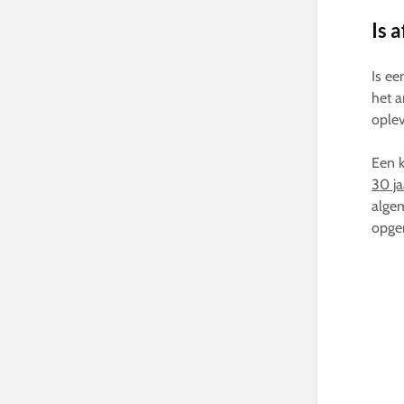
Is a
Is ee
het a
oplev
Een k
30 ja
alge
opge