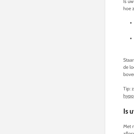
Is uw
hoe z
Staar
de lo
bove
Tip: 
hypo
Is 
Met n
aflos