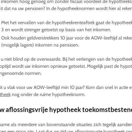
 inkomen hoog genoeg om zonder fiscaal voordeel de hypotheekla
it dat na uw pensioen? In de hypotheeknormen wordt hier al rek
Met het vervallen van de hypotheekrenteaftrek gaat de hypothee
3 en wordt strenger getoetst op basis van het inkomen.
Ook houden geldverstrekkers 10 jaar voor de AOW-leeftijd al rek
(mogelijk lagere) inkomen na pensioen.
 u niet blind op de overwaarde. Bij het verlengen van de hypothee
optijd wordt uw inkomen opnieuw getoetst. Mogelijk past de hypo
ngenoemde normen.
zit u vlak voor uw AOW-leeftijd min 10 jaar? Kom dan snel in actie 
theek
nog onder de ruime hypotheeknorm.
uw aflossingsvrije hypotheek toekomstbesten
ame als meerdere van bovenstaande situaties zich tegelijk aandien
sen een risico zijn. Laat dus op tijd
uw aflossingsvrije hypotheek co