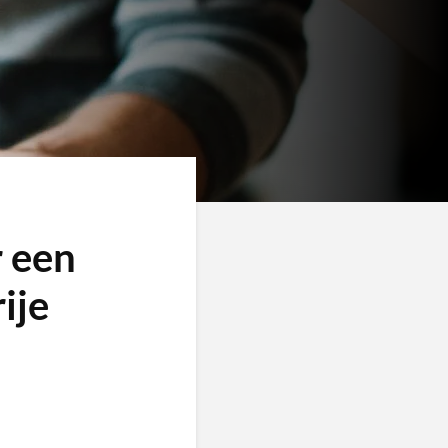
r een
ije