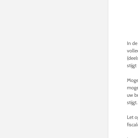
In de
volle
(deel
stijg
Mogel
mogen
uw b
stijg
Let o
fisca