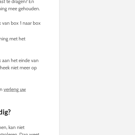
st te dragen? En
ening mee gehouden.
k van box 1 naar box
ening met het
k aan het einde van
theek niet meer op
en
verleng uw
dig?
en, kan niet
ntroleren
. Dan weet