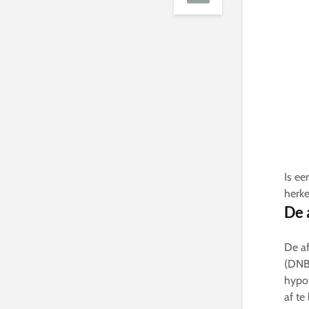
Is ee
herke
De 
De af
(DNB)
hypot
af te