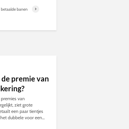
e betaalde banen
 de premie van
ekering?
 premies van
elijkt, ziet grote
taalt een paar tientjes
het dubbele voor een...