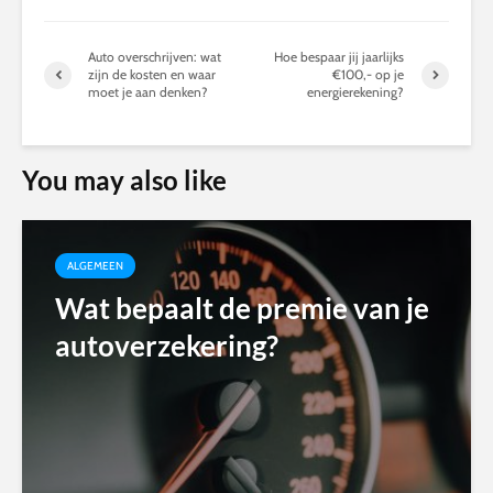
Auto overschrijven: wat
Hoe bespaar jij jaarlijks
zijn de kosten en waar
€100,- op je
moet je aan denken?
energierekening?
You may also like
ALGEMEEN
Wat bepaalt de premie van je
autoverzekering?