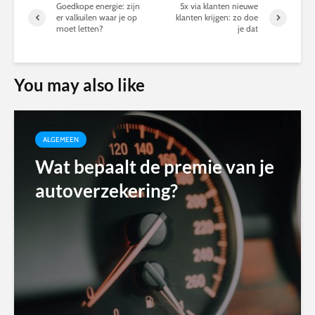
Goedkope energie: zijn
5x via klanten nieuwe
er valkuilen waar je op
klanten krijgen: zo doe
moet letten?
je dat
You may also like
ALGEMEEN
Wat bepaalt de premie van je
autoverzekering?