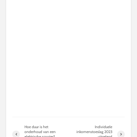
Hoe duur is het
Individuele
onderhoud van een
inkomenstoeslag 2023
elektrische scooter?
uitgelegd