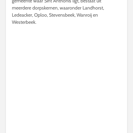
gemeente waar Sint Anthonis ligt, bestaat uit
meerdere dorpskernen, waaronder Landhorst,
Ledeacker, Oploo, Stevensbeek, Wanroij en
Westerbeek.