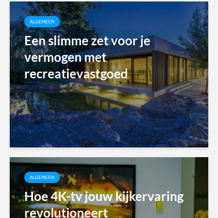
ALGEMEEN
Een slimme zet voor je
vermogen met
recreatievastgoed
ALGEMEEN
Hoe 4K-tv jouw kijkervaring
revolutioneert